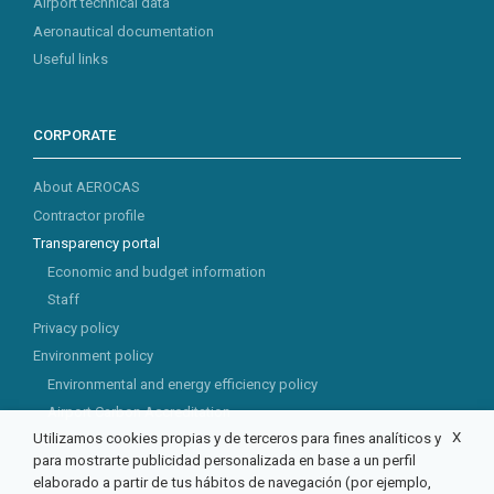
Airport technical data
Aeronautical documentation
Useful links
CORPORATE
About AEROCAS
Contractor profile
Transparency portal
Economic and budget information
Staff
Privacy policy
Environment policy
Environmental and energy efficiency policy
Airport Carbon Accreditation
X
Utilizamos cookies propias y de terceros para fines analíticos y
CSR
para mostrarte publicidad personalizada en base a un perfil
elaborado a partir de tus hábitos de navegación (por ejemplo,