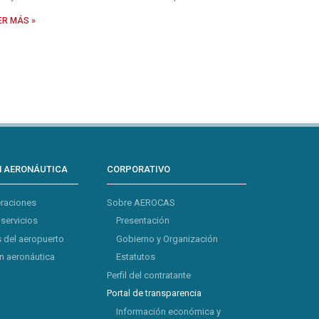
ER MÁS »
N AERONÁUTICA
CORPORATIVO
eraciones
Sobre AEROCAS
 servicios
Presentación
 del aeropuerto
Gobierno y Organización
 aeronáutica
Estatutos
Perfil del contratante
Portal de transparencia
Información económica y