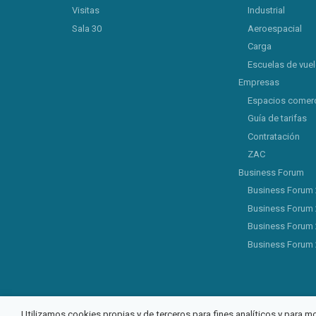
Visitas
Industrial
Sala 30
Aeroespacial
Carga
Escuelas de vue
Empresas
Espacios comerc
Guía de tarifas
Contratación
ZAC
Business Forum
Business Forum
Business Forum
Business Forum
Business Forum
Utilizamos cookies propias y de terceros para fines analíticos y para m