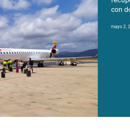
recupe
con d
mayo 2, 