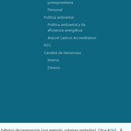
presupuestaria
Personal
Política ambiental
Política ambiental y de
eficiencia energética
Airport Carbon Accreditation
RSC
Canales de denuncias
Interno
Externo
X
us hábitos de navegación (por ejemplo, páginas visitadas). Clica
AQUÍ