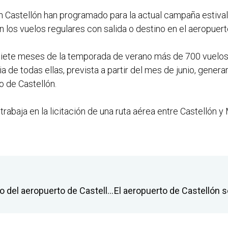
 Castellón han programado para la actual campaña estival
n los vuelos regulares con salida o destino en el aeropuer
 siete meses de la temporada de verano más de 700 vuelos
a de todas ellas, prevista a partir del mes de junio, gener
o de Castellón.
trabaja en la licitación de una ruta aérea entre Castellón 
Arcadi España supervisa el operativo del aeropuerto de Castellón para el desplazamiento de la afición del Villarreal CF a Liverpool