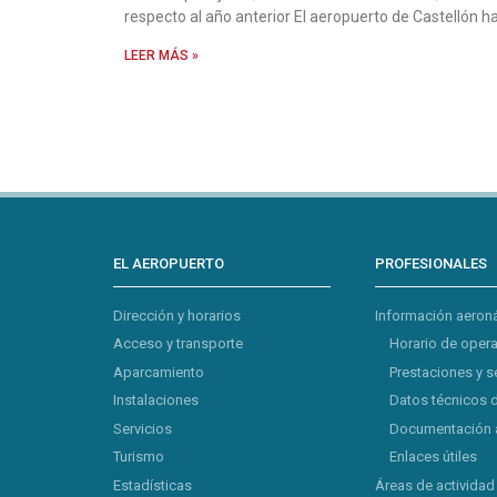
respecto al año anterior El aeropuerto de Castellón h
LEER MÁS »
EL AEROPUERTO
PROFESIONALES
Dirección y horarios
Información aeron
Acceso y transporte
Horario de oper
Aparcamiento
Prestaciones y s
Instalaciones
Datos técnicos 
Servicios
Documentación 
Turismo
Enlaces útiles
Estadísticas
Áreas de actividad