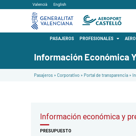
Valencià
English
PASAJEROS
PROFESIONALES
AER
Información Económica Y
Pasajeros
»
Corporativo
»
Portal de transparencia
»
I
Información económica y pr
PRESUPUESTO