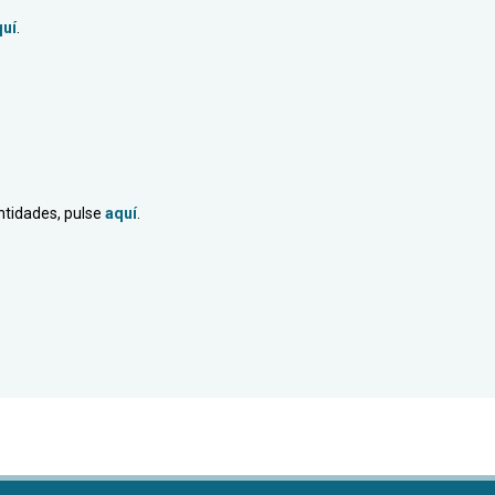
quí
.
ntidades, pulse
aquí
.