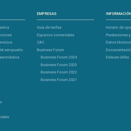
EMPRESAS
INFORMACIÓ
áutica
Guía de tarifas
Horario de op
aciones
Espacios comerciales
Prestaciones y
ervicios
ZAC
Datos técnicos
del aeropuerto
Business Forum
Documentación
aeronáutica
Business Forum 2024
Enlaces útiles
Business Forum 2023
Business Forum 2022
Business Forum 2021
lo
iales