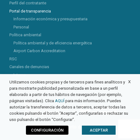
Perfil del contratante
Portal de transparencia
Información económica y presupuestaria
Personal
Política ambiental
Política ambiental y de eficiencia energética
Airport Carbon Accreditation
RSC
Canales de denuncias
Interno
X
Utilizamos cookies propias y de terceros para fines analíticos y
Externo
para mostrarte publicidad personalizada en base a un perfil
elaborado a partir de tus hábitos de navegación (por ejemplo,
páginas visitadas). Clica
AQUÍ
para más información. Puedes
autorizar la transferencia de datos a terceros, aceptar todas las
cookies pulsando el botón “Aceptar”, configurarlas o rechazar su
uso pulsando el botón “Configurar”.
© 2026 Aeropuerto de Castellón
CONFIGURACIÓN
ACEPTAR