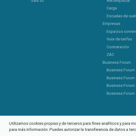
Sala 30
Aeroespacial
Carga
Escuelas de vue
Empresas
Espacios comerc
Guía de tarifas
Contratación
ZAC
Business Forum
Business Forum
Business Forum
Business Forum
Business Forum
Utilizamos cookies propias y de terceros para fines analíticos y para m
para más información. Puedes autorizar la transferencia de datos a ter