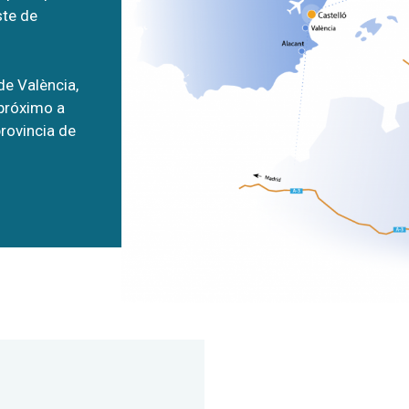
ste de
de València,
 próximo a
provincia de