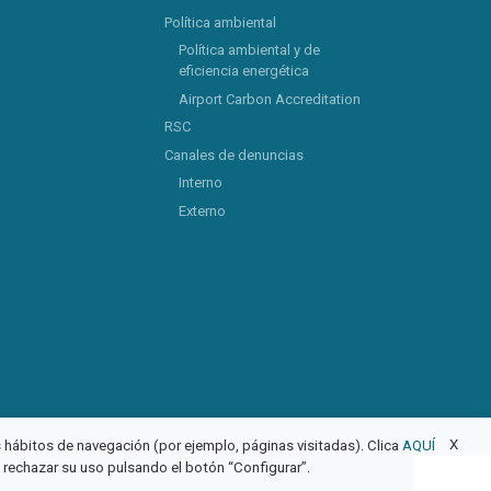
Política ambiental
Política ambiental y de
eficiencia energética
Airport Carbon Accreditation
RSC
Canales de denuncias
Interno
Externo
X
us hábitos de navegación (por ejemplo, páginas visitadas). Clica
AQUÍ
o rechazar su uso pulsando el botón “Configurar”.