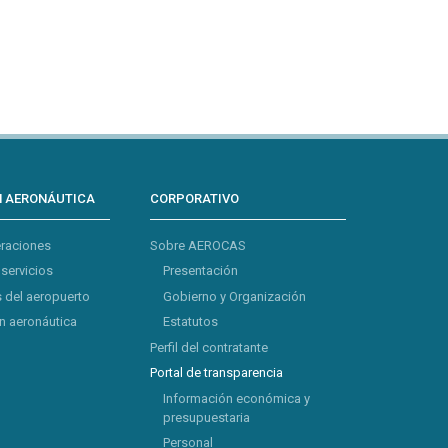
N AERONÁUTICA
CORPORATIVO
eraciones
Sobre AEROCAS
 servicios
Presentación
 del aeropuerto
Gobierno y Organización
 aeronáutica
Estatutos
Perfil del contratante
Portal de transparencia
Información económica y
presupuestaria
Personal