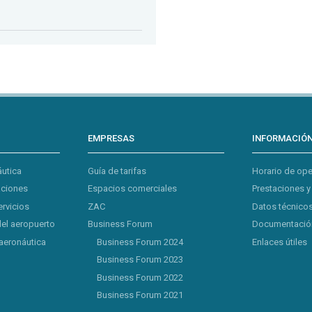
EMPRESAS
INFORMACIÓ
áutica
Guía de tarifas
Horario de op
aciones
Espacios comerciales
Prestaciones y
ervicios
ZAC
Datos técnicos
del aeropuerto
Business Forum
Documentación
aeronáutica
Business Forum 2024
Enlaces útiles
Business Forum 2023
Business Forum 2022
Business Forum 2021