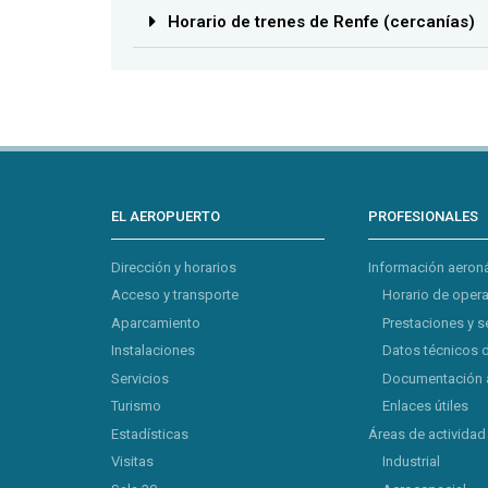
Horario de trenes de Renfe (cercanías)
EL AEROPUERTO
PROFESIONALES
Dirección y horarios
Información aeron
Acceso y transporte
Horario de oper
Aparcamiento
Prestaciones y s
Instalaciones
Datos técnicos 
Servicios
Documentación 
Turismo
Enlaces útiles
Estadísticas
Áreas de actividad
Visitas
Industrial