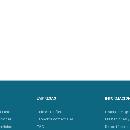
EMPRESAS
INFORMACIÓ
áutica
Guía de tarifas
Horario de op
aciones
Espacios comerciales
Prestaciones y
ervicios
ZAC
Datos técnicos