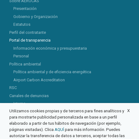
Sobre AEROCAS
Presentación
Gobierno y Organización
Estatutos
Perfil del contratante
Portal de transparencia
Información económica y presupuestaria
Personal
Política ambiental
Política ambiental y de eficiencia energética
Airport Carbon Accreditation
RSC
Canales de denuncias
Interno
X
Utilizamos cookies propias y de terceros para fines analíticos y
Externo
para mostrarte publicidad personalizada en base a un perfil
elaborado a partir de tus hábitos de navegación (por ejemplo,
páginas visitadas). Clica
AQUÍ
para más información. Puedes
autorizar la transferencia de datos a terceros, aceptar todas las