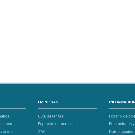
EMPRESAS
INFORMACIÓ
áutica
Guía de tarifas
Horario de op
aciones
Espacios comerciales
Prestaciones y
ervicios
ZAC
Datos técnicos