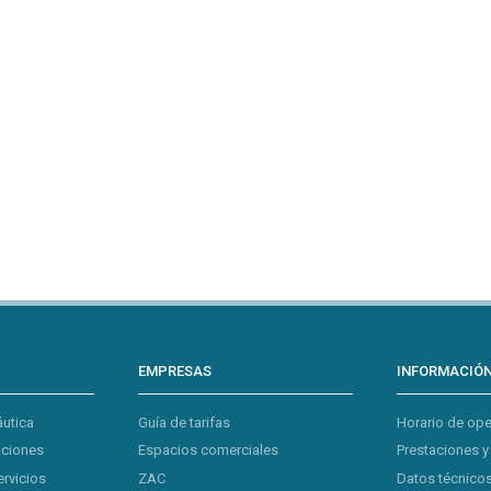
EMPRESAS
INFORMACIÓ
áutica
Guía de tarifas
Horario de op
aciones
Espacios comerciales
Prestaciones y
ervicios
ZAC
Datos técnicos