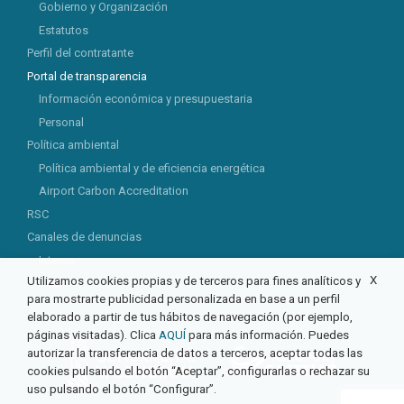
Gobierno y Organización
Estatutos
Perfil del contratante
Portal de transparencia
Información económica y presupuestaria
Personal
Política ambiental
Política ambiental y de eficiencia energética
Airport Carbon Accreditation
RSC
Canales de denuncias
Interno
X
Utilizamos cookies propias y de terceros para fines analíticos y
Externo
para mostrarte publicidad personalizada en base a un perfil
elaborado a partir de tus hábitos de navegación (por ejemplo,
páginas visitadas). Clica
AQUÍ
para más información. Puedes
autorizar la transferencia de datos a terceros, aceptar todas las
cookies pulsando el botón “Aceptar”, configurarlas o rechazar su
uso pulsando el botón “Configurar”.