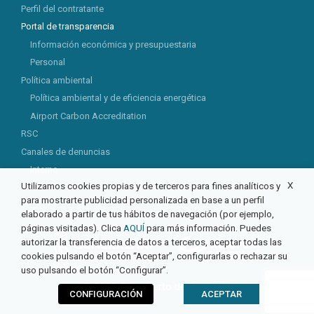
Perfil del contratante
Portal de transparencia
Información económica y presupuestaria
Personal
Política ambiental
Política ambiental y de eficiencia energética
Airport Carbon Accreditation
RSC
Canales de denuncias
Interno
X
Utilizamos cookies propias y de terceros para fines analíticos y
Externo
para mostrarte publicidad personalizada en base a un perfil
elaborado a partir de tus hábitos de navegación (por ejemplo,
páginas visitadas). Clica
AQUÍ
para más información. Puedes
autorizar la transferencia de datos a terceros, aceptar todas las
cookies pulsando el botón “Aceptar”, configurarlas o rechazar su
uso pulsando el botón “Configurar”.
© 2026 Aeropuerto de Castellón
CONFIGURACIÓN
ACEPTAR