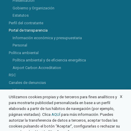
Presentación
Gobierno y Organización
Estatutos
Perfil del contratante
Portal de transparencia
Información económica y presupuestaria
Personal
Política ambiental
Política ambiental y de eficiencia energética
Airport Carbon Accreditation
RSC
Canales de denuncias
Interno
X
Utilizamos cookies propias y de terceros para fines analíticos y
Externo
para mostrarte publicidad personalizada en base a un perfil
elaborado a partir de tus hábitos de navegación (por ejemplo,
páginas visitadas). Clica
AQUÍ
para más información. Puedes
autorizar la transferencia de datos a terceros, aceptar todas las
cookies pulsando el botón “Aceptar”, configurarlas o rechazar su