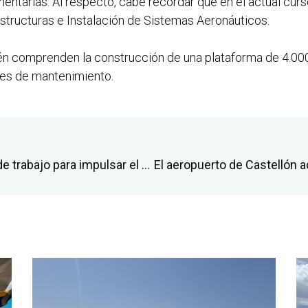
entarias. Al respecto, cabe recordar que en el actual cur
tructuras e Instalación de Sistemas Aeronáuticos.
ién comprenden la construcción de una plataforma de 4.00
res de mantenimiento.
La Generalitat constituye un grupo de trabajo para impulsar el desarrollo del sector aeronáutico y aeroespacial en la Comunitat Valenciana