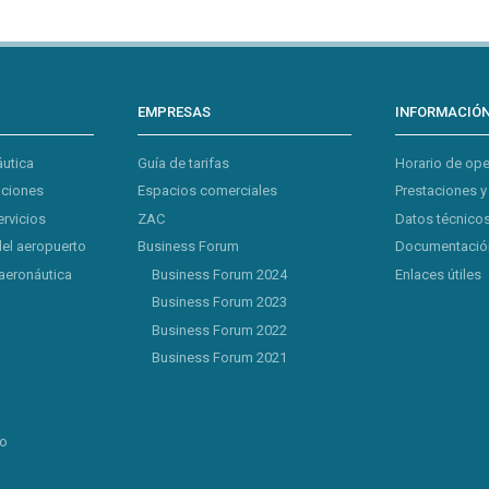
EMPRESAS
INFORMACIÓ
áutica
Guía de tarifas
Horario de op
aciones
Espacios comerciales
Prestaciones y
ervicios
ZAC
Datos técnicos
del aeropuerto
Business Forum
Documentación
aeronáutica
Business Forum 2024
Enlaces útiles
Business Forum 2023
Business Forum 2022
Business Forum 2021
lo