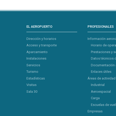
EL AEROPUERTO
PROFESIONALES
Dirección y horarios
Información aeron
Acceso y transporte
Horario de oper
Aparcamiento
Prestaciones y s
Instalaciones
Datos técnicos 
Servicios
Documentación 
Turismo
Enlaces útiles
Estadísticas
Áreas de actividad
Visitas
Industrial
Sala 30
Aeroespacial
Carga
Escuelas de vue
Empresas