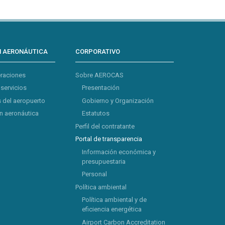
N AERONÁUTICA
CORPORATIVO
eraciones
Sobre AEROCAS
 servicios
Presentación
 del aeropuerto
Gobierno y Organización
 aeronáutica
Estatutos
Perfil del contratante
Portal de transparencia
Información económica y
presupuestaria
Personal
Política ambiental
Política ambiental y de
eficiencia energética
Airport Carbon Accreditation