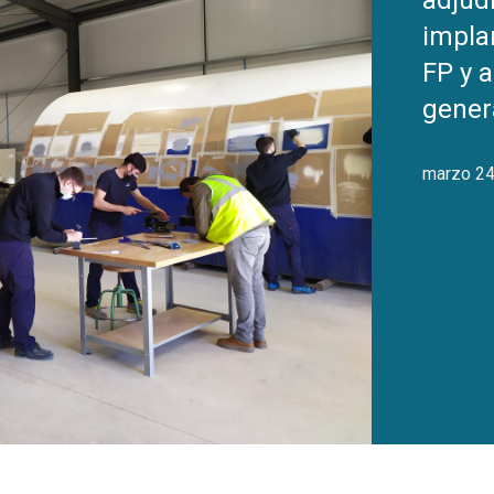
adjudi
impla
FP y a
gener
marzo 24