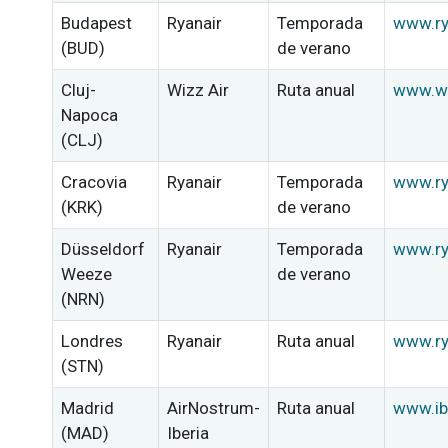
Budapest
Ryanair
Temporada
www.ry
(BUD)
de verano
Cluj-
Wizz Air
Ruta anual
www.wi
Napoca
(CLJ)
Cracovia
Ryanair
Temporada
www.ry
(KRK)
de verano
Düsseldorf
Ryanair
Temporada
www.ry
Weeze
de verano
(NRN)
Londres
Ryanair
Ruta anual
www.ry
(STN)
Madrid
AirNostrum-
Ruta anual
www.ib
(MAD)
Iberia