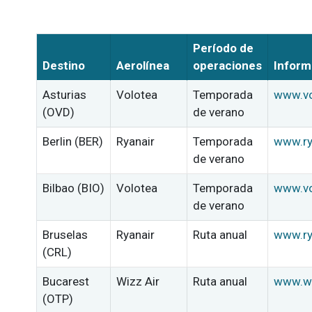
Período de
Destino
Aerolínea
operaciones
Inform
Asturias
Volotea
Temporada
www.vo
(OVD)
de verano
Berlin (BER)
Ryanair
Temporada
www.ry
de verano
Bilbao (BIO)
Volotea
Temporada
www.vo
de verano
Bruselas
Ryanair
Ruta anual
www.ry
(CRL)
Bucarest
Wizz Air
Ruta anual
www.wi
(OTP)