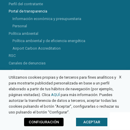
Perfil del contratante
Portal de transparencia
Información económica y presupuestaria
Personal
Política ambiental
Política ambiental y de eficiencia energética
Airport Carbon Accreditation
RSC
Canales de denuncias
Interno
X
Utilizamos cookies propias y de terceros para fines analíticos y
Externo
para mostrarte publicidad personalizada en base a un perfil
elaborado a partir de tus hábitos de navegación (por ejemplo,
páginas visitadas). Clica
AQUÍ
para más información. Puedes
autorizar la transferencia de datos a terceros, aceptar todas las
cookies pulsando el botón “Aceptar”, configurarlas o rechazar su
uso pulsando el botón “Configurar”.
© 2026 Aeropuerto de Castellón
CONFIGURACIÓN
ACEPTAR