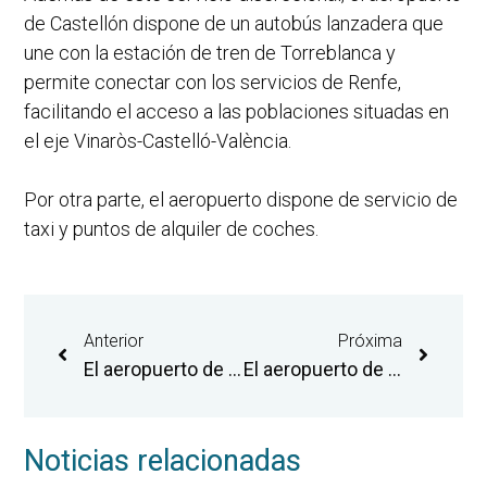
de Castellón dispone de un autobús lanzadera que
une con la estación de tren de Torreblanca y
permite conectar con los servicios de Renfe,
facilitando el acceso a las poblaciones situadas en
el eje Vinaròs-Castelló-València.
Por otra parte, el aeropuerto dispone de servicio de
taxi y puntos de alquiler de coches.
Anterior
Próxima
El aeropuerto de Castellón refuerza a partir de esta semana las rutas de Bucarest y Katowice con la activación de un tercer vuelo semanal
El aeropuerto de Castellón refuerza a partir de esta semana la ruta de Londres con la incorporación de un cuarto vuelo semanal
Noticias relacionadas