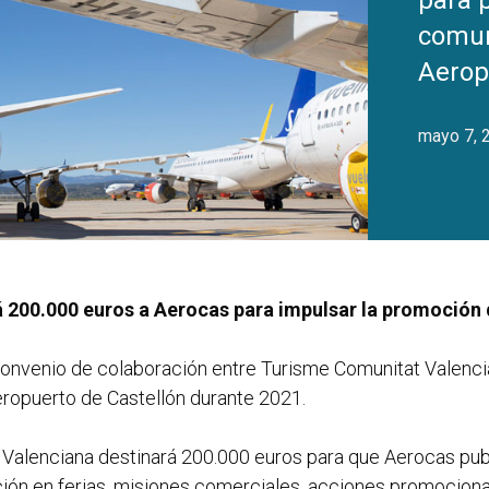
para 
comuni
Aerop
mayo 7, 
 200.000 euros a Aerocas para impulsar la promoción 
l convenio de colaboración entre Turisme Comunitat Valen
eropuerto de Castellón durante 2021.
alenciana destinará 200.000 euros para que Aerocas public
ción en ferias, misiones comerciales, acciones promocional