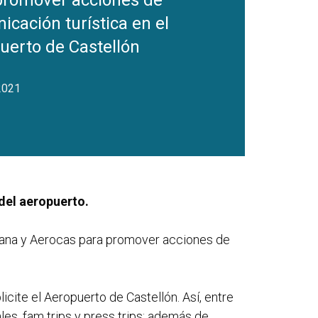
promover acciones de
cación turística en el
uerto de Castellón
2021
del aeropuerto.
ciana y Aerocas para promover acciones de
ite el Aeropuerto de Castellón. Así, entre
es, fam trips y press trips; además de