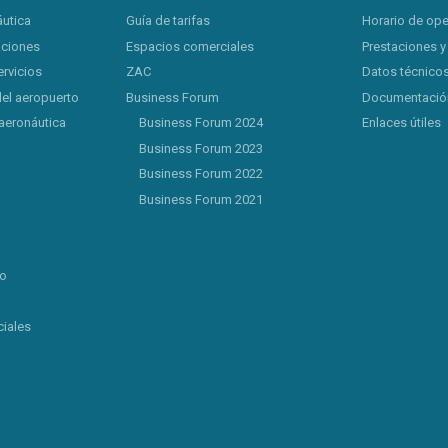
áutica
Guía de tarifas
Horario de op
aciones
Espacios comerciales
Prestaciones y
ervicios
ZAC
Datos técnicos
del aeropuerto
Business Forum
Documentación
aeronáutica
Business Forum 2024
Enlaces útiles
Business Forum 2023
Business Forum 2022
Business Forum 2021
lo
iales