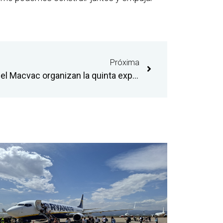
Próxima
El aeropuerto de Castellón y el Macvac organizan la quinta exposición del proyecto ‘Sala 30’