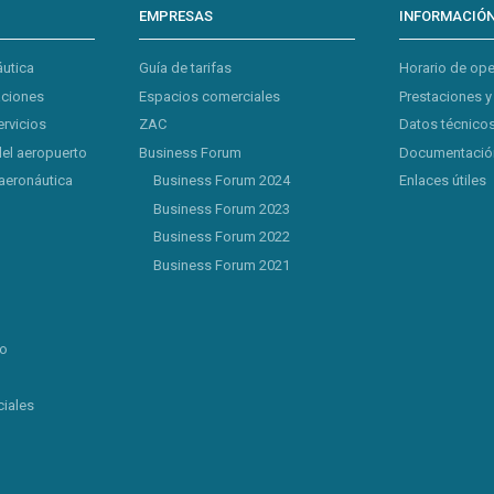
EMPRESAS
INFORMACIÓ
áutica
Guía de tarifas
Horario de op
aciones
Espacios comerciales
Prestaciones y
ervicios
ZAC
Datos técnicos
del aeropuerto
Business Forum
Documentación
aeronáutica
Business Forum 2024
Enlaces útiles
Business Forum 2023
Business Forum 2022
Business Forum 2021
lo
iales