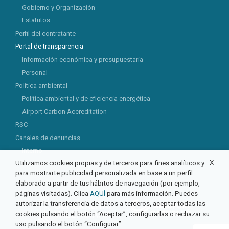
Gobierno y Organización
Estatutos
Perfil del contratante
Portal de transparencia
Información económica y presupuestaria
Personal
Política ambiental
Política ambiental y de eficiencia energética
Airport Carbon Accreditation
RSC
Canales de denuncias
Interno
X
Utilizamos cookies propias y de terceros para fines analíticos y
Externo
para mostrarte publicidad personalizada en base a un perfil
elaborado a partir de tus hábitos de navegación (por ejemplo,
páginas visitadas). Clica
AQUÍ
para más información. Puedes
autorizar la transferencia de datos a terceros, aceptar todas las
cookies pulsando el botón “Aceptar”, configurarlas o rechazar su
uso pulsando el botón “Configurar”.