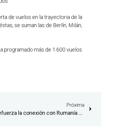
dos.
ta de vuelos en la trayectoria de la
stas, se suman las de Berlín, Milán,
o ha programado más de 1.600 vuelos
Próxima
El aeropuerto de Castellón refuerza la conexión con Rumanía con la puesta en marcha de una nueva ruta a Cluj