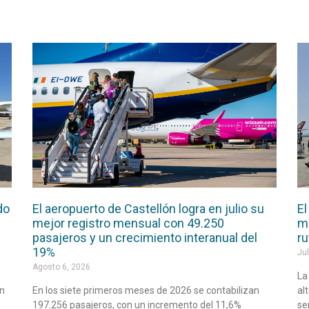
do
El aeropuerto de Castellón logra en julio su
El
mejor registro mensual con 49.250
má
pasajeros y un crecimiento interanual del
ru
19%
Jul
Agosto 6, 2026
La
en
En los siete primeros meses de 2026 se contabilizan
al
197.256 pasajeros, con un incremento del 11,6%
se