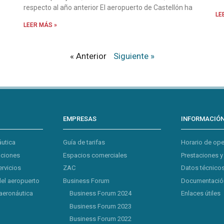
respecto al año anterior El aeropuerto de Castellón ha
LE
LEER MÁS »
« Anterior
Siguiente »
EMPRESAS
INFORMACIÓ
áutica
Guía de tarifas
Horario de op
aciones
Espacios comerciales
Prestaciones y
ervicios
ZAC
Datos técnicos
del aeropuerto
Business Forum
Documentación
aeronáutica
Business Forum 2024
Enlaces útiles
Business Forum 2023
Business Forum 2022