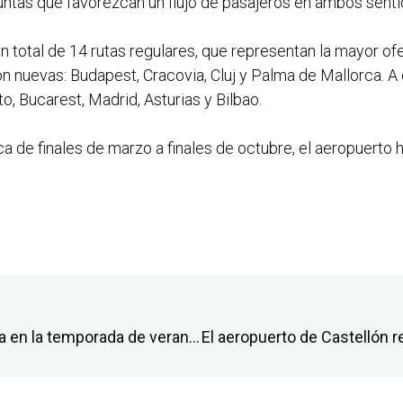
juntas que favorezcan un flujo de pasajeros en ambos senti
 total de 14 rutas regulares, que representan la mayor ofer
n nuevas: Budapest, Cracovia, Cluj y Palma de Mallorca. A é
, Bucarest, Madrid, Asturias y Bilbao.
ca de finales de marzo a finales de octubre, el aeropuert
El aeropuerto de Castellón programa en la temporada de verano más de 1.600 vuelos regulares con una oferta de 270.000 plazas