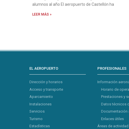
alumnos al año El aeropuerto de Castellón ha
LEER MÁS »
EL AEROPUERTO
PROFESIONALES
Dirección y horarios
Información aeron
Acceso y transporte
Horario de oper
Aparcamiento
Prestaciones y s
Instalaciones
Datos técnicos 
Servicios
Documentación 
Turismo
Enlaces útiles
Estadísticas
Áreas de actividad