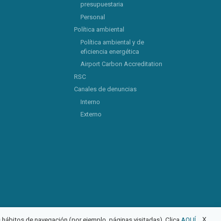
presupuestaria
Personal
Política ambiental
Política ambiental y de
eficiencia energética
Airport Carbon Accreditation
RSC
Canales de denuncias
Interno
Externo
X
us hábitos de navegación (por ejemplo, páginas visitadas). Clica
AQUÍ