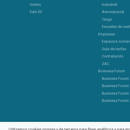
Visitas
Industrial
Sala 30
Aeroespacial
Carga
Escuelas de vue
Empresas
Espacios comerc
Guía de tarifas
Contratación
ZAC
Business Forum
Business Forum
Business Forum
Business Forum
Business Forum
Utilizamos cookies propias y de terceros para fines analíticos y para m