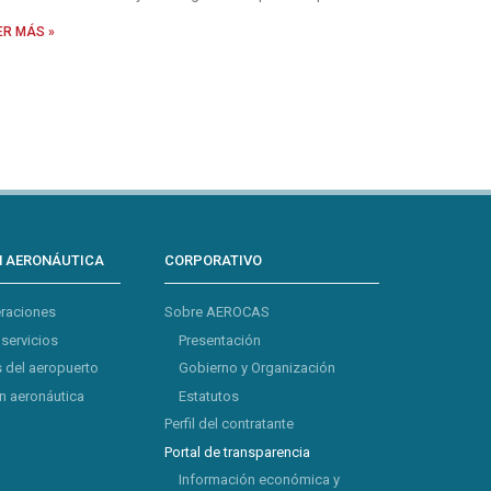
ER MÁS »
N AERONÁUTICA
CORPORATIVO
eraciones
Sobre AEROCAS
 servicios
Presentación
 del aeropuerto
Gobierno y Organización
 aeronáutica
Estatutos
Perfil del contratante
Portal de transparencia
Información económica y