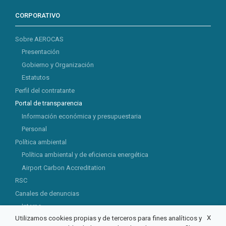
CORPORATIVO
Sobre AEROCAS
Presentación
Gobierno y Organización
Estatutos
Perfil del contratante
Portal de transparencia
Información económica y presupuestaria
Personal
Política ambiental
Política ambiental y de eficiencia energética
Airport Carbon Accreditation
RSC
Canales de denuncias
Interno
X
Utilizamos cookies propias y de terceros para fines analíticos y
Externo