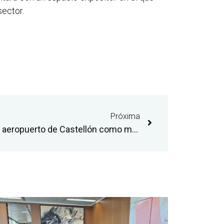
sector.
Próxima
La Generalitat apuesta por el aeropuerto de Castellón como motor de dinamización del sector aeronáutico y como espacio para la innovación