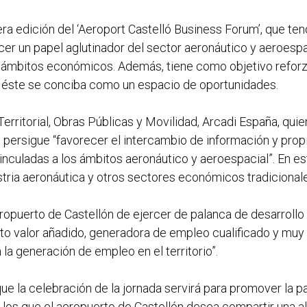
era edición del ‘Aeroport Castelló Business Forum’, que te
cer un papel aglutinador del sector aeronáutico y aeroespac
os ámbitos económicos. Además, tiene como objetivo reforza
ue éste se conciba como un espacio de oportunidades.
a Territorial, Obras Públicas y Movilidad, Arcadi España,
, persigue “favorecer el intercambio de información y prop
culadas a los ámbitos aeronáutico y aeroespacial”. En est
stria aeronáutica y otros sectores económicos tradicional
eropuerto de Castellón de ejercer de palanca de desarrollo
lto valor añadido, generadora de empleo cualificado y muy 
 la generación de empleo en el territorio”.
ue la celebración de la jornada servirá para promover la p
los que el aeropuerto de Castellón desea compartir una ali