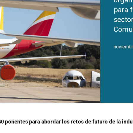
organ
para f
sector
Comun
noviembr
40 ponentes para abordar los retos de futuro de la in