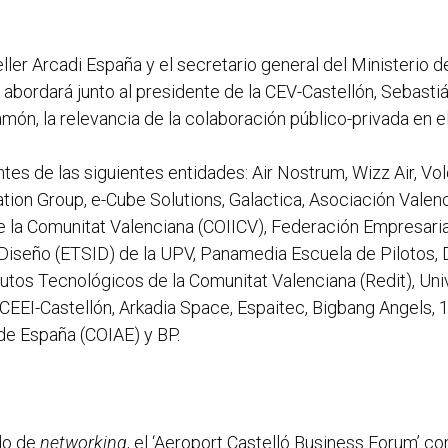
eller Arcadi España y el secretario general del Ministerio d
 abordará junto al presidente de la CEV-Castellón, Sebastiá
món, la relevancia de la colaboración público-privada en el
s de las siguientes entidades: Air Nostrum, Wizz Air, Volo
iation Group, e-Cube Solutions, Galactica, Asociación Valen
de la Comunitat Valenciana (COIICV), Federación Empresari
 Diseño (ETSID) de la UPV, Panamedia Escuela de Pilotos,
utos Tecnológicos de la Comunitat Valenciana (Redit), Unive
 CEEI-Castellón, Arkadia Space, Espaitec, Bigbang Angels
 de España (COIAE) y BP.
do de
networking
, el ‘Aeroport Castelló Business Forum’ c