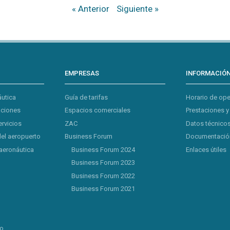
« Anterior
Siguiente »
EMPRESAS
INFORMACIÓ
áutica
Guía de tarifas
Horario de op
aciones
Espacios comerciales
Prestaciones y
ervicios
ZAC
Datos técnicos
del aeropuerto
Business Forum
Documentación
aeronáutica
Business Forum 2024
Enlaces útiles
Business Forum 2023
Business Forum 2022
Business Forum 2021
lo