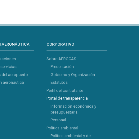
N AERONÁUTICA
CORPORATIVO
eraciones
Sobre AEROCAS
 servicios
Presentación
 del aeropuerto
Gobierno y Organización
 aeronáutica
Estatutos
Perfil del contratante
Portal de transparencia
Información económica y
presupuestaria
Personal
Política ambiental
Política ambiental y de