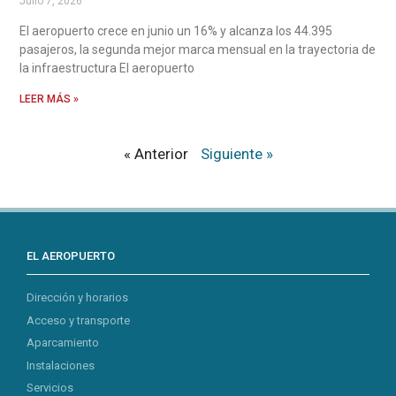
Julio 7, 2026
El aeropuerto crece en junio un 16% y alcanza los 44.395
pasajeros, la segunda mejor marca mensual en la trayectoria de
la infraestructura El aeropuerto
LEER MÁS »
« Anterior
Siguiente »
EL AEROPUERTO
Dirección y horarios
Acceso y transporte
Aparcamiento
Instalaciones
Servicios