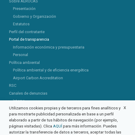
Sobre AEROCAS
Presentación
Gobierno y Organización
Estatutos
Perfil del contratante
Portal de transparencia
Información económica y presupuestaria
Personal
Política ambiental
Política ambiental y de eficiencia energética
Airport Carbon Accreditation
RSC
Canales de denuncias
Interno
X
Utilizamos cookies propias y de terceros para fines analíticos y
Externo
para mostrarte publicidad personalizada en base a un perfil
elaborado a partir de tus hábitos de navegación (por ejemplo,
páginas visitadas). Clica
AQUÍ
para más información. Puedes
autorizar la transferencia de datos a terceros, aceptar todas las