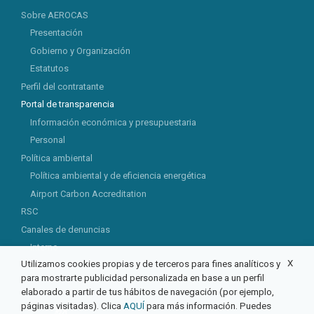
Sobre AEROCAS
Presentación
Gobierno y Organización
Estatutos
Perfil del contratante
Portal de transparencia
Información económica y presupuestaria
Personal
Política ambiental
Política ambiental y de eficiencia energética
Airport Carbon Accreditation
RSC
Canales de denuncias
Interno
X
Utilizamos cookies propias y de terceros para fines analíticos y
Externo
para mostrarte publicidad personalizada en base a un perfil
elaborado a partir de tus hábitos de navegación (por ejemplo,
páginas visitadas). Clica
AQUÍ
para más información. Puedes