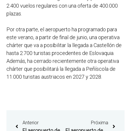
2.400 vuelos regulares con una oferta de 400.000
plazas.
Por otra parte, el aeropuerto ha programado para
este verano, a partir de final de junio, una operativa
chárter que va a posibilitar la llegada a Castellón de
hasta 2.700 turistas procedentes de Eslovaquia.
Además, ha cerrado recientemente otra operativa
chárter que posibilitará la llegada a Peñíscola de
11.000 turistas austriacos en 2027 y 2028.
Anterior
Próxima
El aeropuerto de Castellón refuerza su oferta de destinos con la incorporación de las rutas estivales de Asturias y Bilbao
El aeropuerto de Castellón albergará un centro de pintura aeronáutica de última generación de la empresa Aeronáutica Gestión