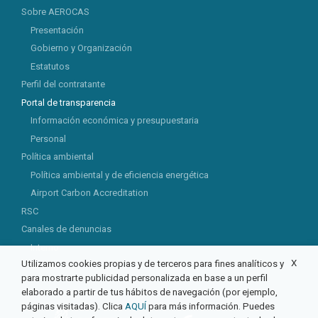
Sobre AEROCAS
Presentación
Gobierno y Organización
Estatutos
Perfil del contratante
Portal de transparencia
Información económica y presupuestaria
Personal
Política ambiental
Política ambiental y de eficiencia energética
Airport Carbon Accreditation
RSC
Canales de denuncias
Interno
X
Utilizamos cookies propias y de terceros para fines analíticos y
Externo
para mostrarte publicidad personalizada en base a un perfil
elaborado a partir de tus hábitos de navegación (por ejemplo,
páginas visitadas). Clica
AQUÍ
para más información. Puedes