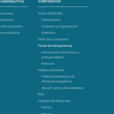
N AERONÁUTICA
CORPORATIVO
eraciones
Sobre AEROCAS
 servicios
Presentación
 del aeropuerto
Gobierno y Organización
 aeronáutica
Estatutos
Perfil del contratante
Portal de transparencia
Información económica y
presupuestaria
Personal
Política ambiental
Política ambiental y de
eficiencia energética
Airport Carbon Accreditation
RSC
Canales de denuncias
Interno
Externo