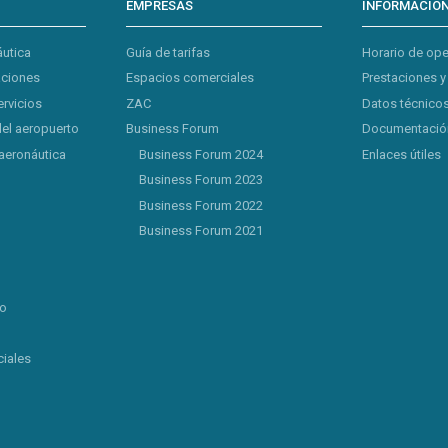
EMPRESAS
INFORMACIÓ
áutica
Guía de tarifas
Horario de op
aciones
Espacios comerciales
Prestaciones y
ervicios
ZAC
Datos técnicos
del aeropuerto
Business Forum
Documentación
aeronáutica
Business Forum 2024
Enlaces útiles
Business Forum 2023
Business Forum 2022
Business Forum 2021
lo
iales