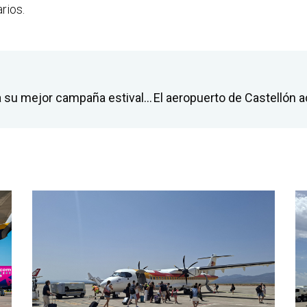
rios.
El aeropuerto de Castellón confirma su mejor campaña estival y registra en agosto un nuevo récord mensual con casi 45.000 pasajeros