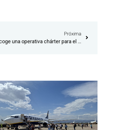
Próxima
El aeropuerto de Castellón acoge una operativa chárter para el traslado de más de mil de delegados del sector cerámico a la feria Cersaie de Bolonia