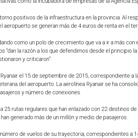
niciativas como la incubadora de empresas de la Agencia Es
rno positivos de la infraestructura en la provincia. Al re
el aeropuerto se generan más de 4 euros de renta en el terr
idando como un polo de crecimiento que va a ir a más con el
os “dan la razón a los que defendimos desde el principio l
tionaron y criticaron”.
ea Ryanair el 15 de septiembre de 2015, correspondiente a l
veterana del aeropuerto. La aerolínea Ryanair se ha consoli
 pasajeros y número de conexiones.
da 25 rutas regulares que han enlazado con 22 destinos de 
han generado más de un millón y medio de pasajeros.
 número de vuelos de su trayectoria, correspondientes a 14