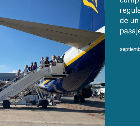
cumpl
regul
de un
pasaj
septiemb