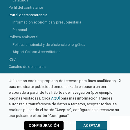
Estatutos
Perfil del contratante
Portal de transparencia
Información económica y presupuestaria
Personal
Política ambiental
Política ambiental y de eficiencia energética
Airport Carbon Accreditation
RSC
Canales de denuncias
Interno
X
Utilizamos cookies propias y de terceros para fines analíticos y
Externo
para mostrarte publicidad personalizada en base a un perfil
elaborado a partir de tus hábitos de navegación (por ejemplo,
páginas visitadas). Clica
AQUÍ
para más información. Puedes
autorizar la transferencia de datos a terceros, aceptar todas las
cookies pulsando el botón “Aceptar”, configurarlas o rechazar su
uso pulsando el botón “Configurar”.
© 2026 Aeropuerto de Castellón
CONFIGURACIÓN
ACEPTAR