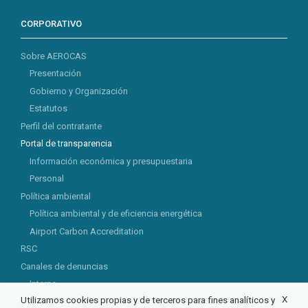
CORPORATIVO
Sobre AEROCAS
Presentación
Gobierno y Organización
Estatutos
Perfil del contratante
Portal de transparencia
Información económica y presupuestaria
Personal
Política ambiental
Política ambiental y de eficiencia energética
Airport Carbon Accreditation
RSC
Canales de denuncias
Interno
X
Utilizamos cookies propias y de terceros para fines analíticos y
Externo