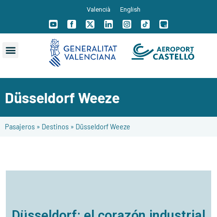
Valencià
English
Düsseldorf Weeze
Pasajeros
»
Destinos
»
Düsseldorf Weeze
Düsseldorf: el corazón industrial