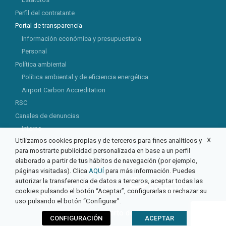
Perfil del contratante
Portal de transparencia
Información económica y presupuestaria
Personal
Política ambiental
Política ambiental y de eficiencia energética
Airport Carbon Accreditation
RSC
Canales de denuncias
Interno
X
Utilizamos cookies propias y de terceros para fines analíticos y
Externo
para mostrarte publicidad personalizada en base a un perfil
elaborado a partir de tus hábitos de navegación (por ejemplo,
páginas visitadas). Clica
AQUÍ
para más información. Puedes
autorizar la transferencia de datos a terceros, aceptar todas las
cookies pulsando el botón “Aceptar”, configurarlas o rechazar su
uso pulsando el botón “Configurar”.
© 2026 Aeropuerto de Castellón
CONFIGURACIÓN
ACEPTAR