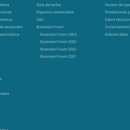
áutica
Guía de tarifas
Horario de op
aciones
Espacios comerciales
Prestaciones y
ervicios
ZAC
Datos técnicos
del aeropuerto
Business Forum
Documentación
aeronáutica
Business Forum 2024
Enlaces útiles
Business Forum 2023
Business Forum 2022
Business Forum 2021
lo
iales