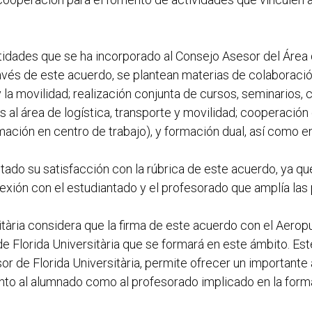
ntidades que se ha incorporado al Consejo Asesor del Área 
 través de este acuerdo, se plantean materias de colaborac
 y la movilidad; realización conjunta de cursos, seminarios,
as al área de logística, transporte y movilidad; cooperació
mación en centro de trabajo), y formación dual, así como en
ado su satisfacción con la rúbrica de este acuerdo, ya qu
ión con el estudiantado y el profesorado que amplía las p
sitària considera que la firma de este acuerdo con el Aerop
de Florida Universitària que se formará en este ámbito. Est
or de Florida Universitària, permite ofrecer un important
nto al alumnado como al profesorado implicado en la form