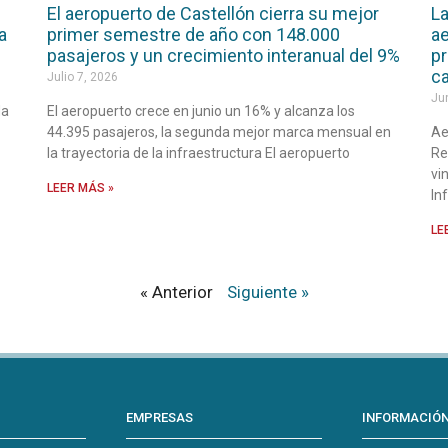
El aeropuerto de Castellón cierra su mejor
La
a
primer semestre de año con 148.000
ae
pasajeros y un crecimiento interanual del 9%
pr
ca
Julio 7, 2026
Ju
da
El aeropuerto crece en junio un 16% y alcanza los
44.395 pasajeros, la segunda mejor marca mensual en
Ae
la trayectoria de la infraestructura El aeropuerto
Re
vi
LEER MÁS »
In
LE
« Anterior
Siguiente »
EMPRESAS
INFORMACIÓ